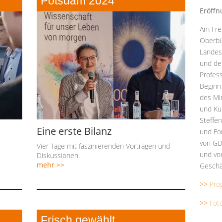
Potsdam 2024
Eröffn
Am Fre
Oberbü
Landes
und de
Profess
Beginn
des Mi
und Ku
Steffen
Eine erste Bilanz
und Fo
von GD
Vier Tage mit faszinierenden Vorträgen und
und vo
Diskussionen.
mehr >>
Geschä
>>
Pro
>>
Fot
Frisch gewählt