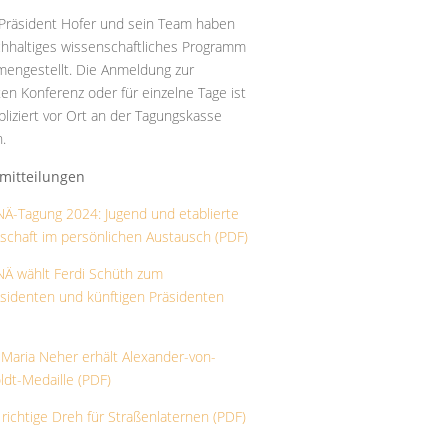
räsident Hofer und sein Team haben
ichhaltiges wissenschaftliches Programm
engestellt. Die Anmeldung zur
en Konferenz oder für einzelne Tage ist
liziert vor Ort an der Tagungskasse
.
mitteilungen
Ä-Tagung 2024: Jugend und etablierte
schaft im persönlichen Austausch (PDF)
Ä wählt Ferdi Schüth zum
äsidenten und künftigen Präsidenten
-Maria Neher erhält Alexander-von-
dt-Medaille (PDF)
 richtige Dreh für Straßenlaternen (PDF)