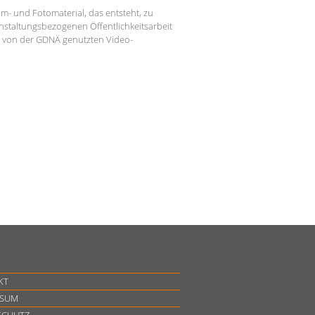
lm- und Fotomaterial, das entsteht, zu
nstaltungsbezogenen Öffentlichkeitsarbeit
n von der GDNÄ genutzten Video-
KT
SSUM