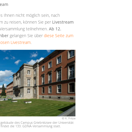
ream
es Ihnen nicht möglich sein, nach
m zu reisen, können Sie per
Livestream
 Versammlung teilnehmen.
Ab 12.
mber
gelangen Sie über
diese Seite zum
losen Livestream
.
© K. Fritze
gebäude des Campus Griebnitzsee der Universität
findet die 133. GDNÄ-Versammlung statt.