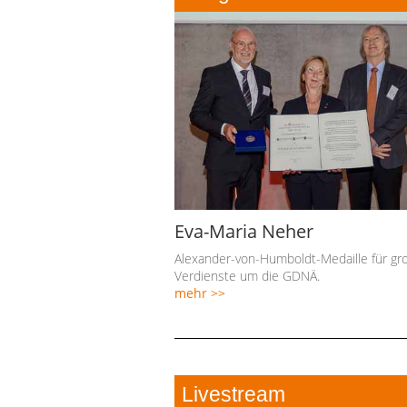
Eva-Maria Neher
Alexander-von-Humboldt-Medaille für gr
Verdienste um die GDNÄ.
mehr >>
Livestream