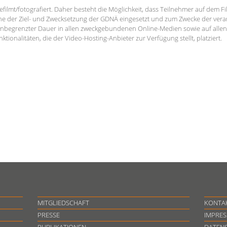
filmt/fotografiert. Daher besteht die Möglichkeit, dass Teilnehmer auf dem Fi
nne der Ziel- und Zwecksetzung der GDNÄ eingesetzt und zum Zwecke der vera
unbegrenzter Dauer in allen zweckgebundenen Online-Medien sowie auf alle
ktionalitäten, die der Video-Hosting-Anbieter zur Verfügung stellt, platziert.
MITGLIEDSCHAFT
KONTA
PRESSE
IMPRE