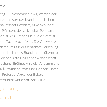
ung
itag, 13. September 2024, werden der
rgermeister der brandenburgischen
hauptstadt Potsdam, Mike Schubert,
r Präsident der Universität Potsdam,
or Oliver Günther, Ph.D., die Gäste zu
 der Tagung begrüßen. Die Grußworte
nisteriums für Wissenschaft, Forschung
ltur des Landes Brandenburg übermittelt
 Weber, Abteilungsleiter Wissenschaft
rschung. Eröffnet wird die Versammlung
NÄ-Präsident Professor Heribert Hofer
n Professor Alexander Böker,
ftsführer Wirtschaft der GDNÄ.
gramm (PDF)
ojournal