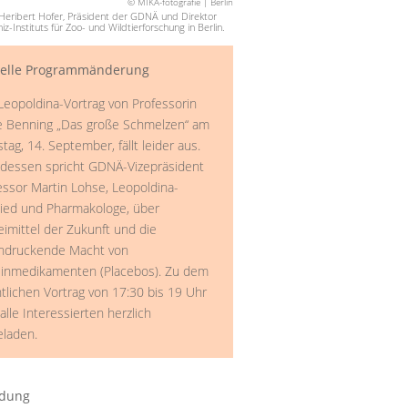
© MIKA-fotografie | Berlin
 Heribert Hofer, Präsident der GDNÄ und Direktor
iz-Instituts für Zoo- und Wildtierforschung in Berlin.
uelle Programmänderung
Leopoldina-Vortrag von Professorin
e Benning „Das große Schmelzen“ am
tag, 14. September, fällt leider aus.
tdessen spricht GDNÄ-Vizepräsident
essor Martin Lohse, Leopoldina-
lied und Pharmakologe, über
eimittel der Zukunft und die
ndruckende Macht von
inmedikamenten (Placebos). Zu dem
ntlichen Vortrag von 17:30 bis 19 Uhr
alle Interessierten herzlich
eladen.
dung