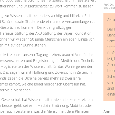
und populistische Strömungen Wissenschaft in Frage stellen,
Prof. Dr.
aftlerinnen und Wissenschaftler zu Wort kommen zu lassen.
des Leibn
g zur Wissenschaft besonders wichtig und hilfreich. Seit
Akt
d Schüler sowie Studierende ein, unsere Versammlungen zu
 Gespräch zu kommen. Dank der großzügigen
Der 
Heraeus-Stiftung, der AKB Stiftung, der Bayer Foundation
Lian
önnen wir wieder 150 junge Menschen einladen. Einige von
Sams
en mit auf der Bühne stehen.
Stat
Prof
m Mittelpunkt unserer Tagung stehen, braucht Verständnis
Mitg
swissenschaften und Begeisterung für Medizin und Technik.
Arzn
 Möglichkeiten der Wissenschaft für das Wohlergehen der
beei
 Das sagen wir mit Hoffnung und Zuversicht in Zeiten, in
Sche
ands gegen die Ukraine bereits mehr als zwei Jahre
öffe
amas kämpft, welche Israel mörderisch überfallen hat.
sind 
ber viele Menschen.
eing
 Gesellschaft hat Wissenschaft in vielen Lebensbereichen
besser geht, sei es in Medizin, Ernährung, Mobilität oder
aber auch verstehen, was die Menschheit dem Planeten
Anmel