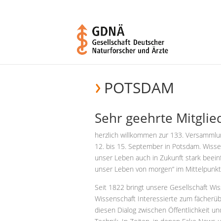
POTSDAM
Sehr geehrte Mitgli
herzlich willkommen zur 133. Versammlu
12. bis 15. September in Potsdam. Wisse
unser Leben auch in Zukunft stark beein
unser Leben von morgen“ im Mittelpunkt
Seit 1822 bringt unsere Gesellschaft Wi
Wissenschaft Interessierte zum fächer
diesen Dialog zwischen Öffentlichkeit 