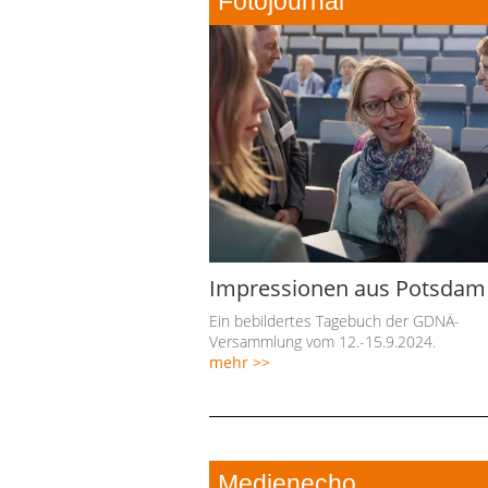
Fotojournal
Impressionen aus Potsdam
Ein bebildertes Tagebuch der GDNÄ-
Versammlung vom 12.-15.9.2024.
mehr >>
Medienecho