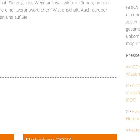
 hat. Sie zeigt uns Wege auf, was wir tun können, um die
GDNÄ-P
ne einer „verantwortlichen“ Wissenschaft. Auch darüber
ein re
en uns auf Sie.
zusamm
gesamt
unkomp
möglich
Presse
>>
GDN
Wissen
>>
GDN
Vizepr
(PDF)
>>
Eva
Humbol
>>
Der