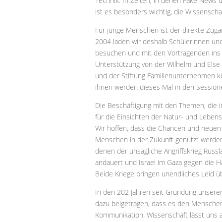
Technik. In Zeiten, in denen Fake News 
ist es besonders wichtig, die Wissensch
Für junge Menschen ist der direkte Zugan
2004 laden wir deshalb Schülerinnen un
besuchen und mit den Vortragenden ins
Unterstützung von der Wilhelm und Else 
und der Stiftung Familienunternehmen k
ihnen werden dieses Mal in den Session
Die Beschäftigung mit den Themen, die i
für die Einsichten der Natur- und Leben
Wir hoffen, dass die Chancen und neuen
Menschen in der Zukunft genutzt werden.
denen der unsägliche Angriffskrieg Russl
andauert und Israel im Gaza gegen die H
Beide Kriege bringen unendliches Leid ü
In den 202 Jahren seit Gründung unserer
dazu beigetragen, dass es den Menschen 
Kommunikation. Wissenschaft lässt uns 