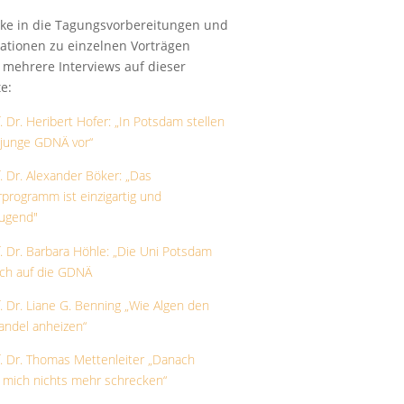
cke in die Tagungsvorbereitungen und
ationen zu einzelnen Vorträgen
n mehrere Interviews auf dieser
e:
. Dr. Heribert Hofer: „In Potsdam stellen
e junge GDNÄ vor“
f. Dr. Alexander Böker: „Das
programm ist einzigartig und
ugend"
f. Dr. Barbara Höhle: „Die Uni Potsdam
ich auf die GDNÄ
f. Dr. Liane G. Benning „Wie Algen den
andel anheizen“
f. Dr. Thomas Mettenleiter „Danach
 mich nichts mehr schrecken“