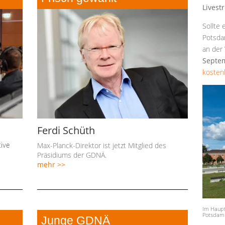
Livest
Sollte 
Potsda
an der
Septe
kosten
Ferdi Schüth
Max-Planck-Direktor ist jetzt Mitglied des
ive
Präsidiums der GDNÄ.
mehr >>
Im Haupt
Potsdam 
Junge GDNÄ