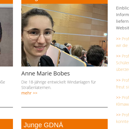
Einbli
Inform
liefer
Websit
>>
Prof
wir di
>>
Pro
Schüler
überze
Anne Marie Bobes
>>
Pro
oße
Die 18-Jährige entwickelt Windanlagen für
freut s
Straßenlaternen.
mehr >>
>>
Pro
Klimaw
>>
Pro
konnte
Junge GDNÄ