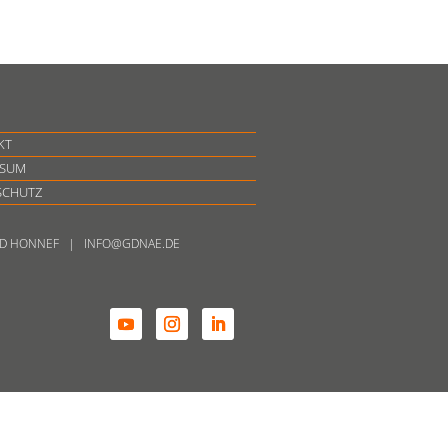
KT
SSUM
SCHUTZ
BAD HONNEF | INFO@GDNAE.DE