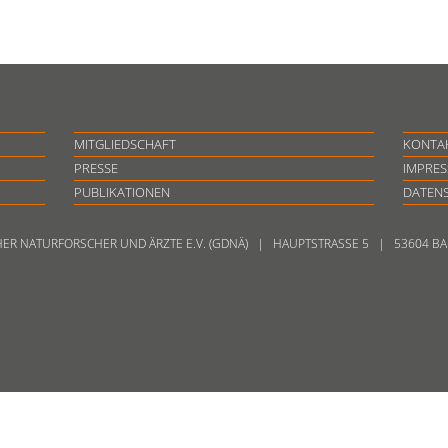
MITGLIEDSCHAFT
KONTA
PRESSE
IMPRE
PUBLIKATIONEN
DATEN
HER NATURFORSCHER UND ÄRZTE E.V. (GDNÄ) | HAUPTSTRASSE 5 | 53604 