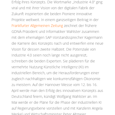
Erfolg ihres Konzepts. Die Wortmarke „Industrie 4.0“ ging
viral und mit ihrer Vision von der digitalen Fabrik der
Zukunft inspirierten die beiden Pioniere innovative
Projekte weltweit. In einem ganzseitigen Beitrag in der
Frankfurter Allgemeinen Zeitung
zeichnet der frühere
GDNÄ-Präsident und Informatiker Wahlster zusammen
mit dem ehemaligen SAP-Vorstandssprecher Kagermann
die Karriere des Konzepts nach und entwerfen eine neue
Vision für dessen zweite Halbzeit. Die Potenziale von
Industrie 4.0 seien noch lange nicht ausgereizt,
schreiben die beiden Experten. Sie plädieren für die
vermehrte Nutzung Künstliche Intelligenz (KI) im
industriellen Bereich, um die Herausforderungen einer
zugleich nachhaltigen wie konkurrenzfähigen Ökonomie
zu meistern. Auf der Hannover Messe vom 12. bis 16.
April werde man den Erfolg des innovativen Konzepts aus
Deutschland feiern, kündigt Wolfgang Wahlster an. Im
Mai werde er die Pläne für die Phase der industriellen KI
auf Regierungsebene vorstellen und mit Kanzlerin Angela
Merkel und Wirtschaftsminister Peter Altmeier