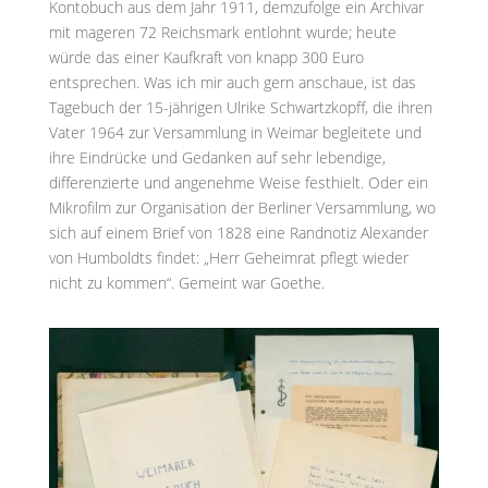
Kontobuch aus dem Jahr 1911, demzufolge ein Archivar
mit mageren 72 Reichsmark entlohnt wurde; heute
würde das einer Kaufkraft von knapp 300 Euro
entsprechen. Was ich mir auch gern anschaue, ist das
Tagebuch der 15-jährigen Ulrike Schwartzkopff, die ihren
Vater 1964 zur Versammlung in Weimar begleitete und
ihre Eindrücke und Gedanken auf sehr lebendige,
differenzierte und angenehme Weise festhielt. Oder ein
Mikrofilm zur Organisation der Berliner Versammlung, wo
sich auf einem Brief von 1828 eine Randnotiz Alexander
von Humboldts findet: „Herr Geheimrat pflegt wieder
nicht zu kommen“. Gemeint war Goethe.