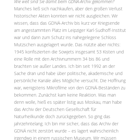
Wie weit sind Sie damit beim GDNÄ-Archiv gekommen?
Manches ließ sich nachkaufen, aber den großen Verlust
historischer Akten konnten wir nicht ausgleichen. Wir
wissen, dass das GDNÄ-Archiv bis kurz vor Kriegsende
am angestammten Platz im Leipziger Karl-Sudhoff-Institut
war und dann zum Schutz ins nahegelegene Schloss
Mutzschen ausgelagert wurde. Das nützte aber nichts:
1945 konfiszierten die Sowjets insgesamt 53 Kisten und
eine Rolle mit den Archivnummern 34 bis 86 und
brachten sie außer Landes. Ich bin seit 1992 an der
Sache dran und habe über politische, akademische und
persönliche Kanäle alles Mögliche versucht. Die Hoffnung
war, wenigstens Mikrofilme von den GDNÄ-Beständen zu
bekommen. Zunächst kam keine Reaktion. Was man
denn wolle, hieß es später listig aus Moskau, man habe
das Archiv der Deutschen Gesellschaft für
Naturheilkunde doch zurückgegeben. So ging das
jahrzehntelang. Ich bin mir sicher, dass das Archiv der
GDNÄ nicht zerstört wurde – es lagert wahrscheinlich
irgendwo in einem russischen Museum. Wir müssen