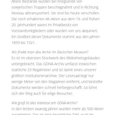
Ältere Bestände wurden bei Kriegsende von
sowjetischen Truppen beschlagnahmt und in Richtung
Moskau abtransportiert. Sie sind bis heute verschollen.
Die noch erhaltenen Alt-Akten aus dem 19. und frühen
20. Jahrhundert waren im Privatbesitz von
Vorstandsmitgliedern oder wurden von uns akquiriert.
Ein Großteil dieser Dokumente stammt aus den Jahren
1893 bis 1921.
Wo findet man das Archiv im Deutschen Museum?
Es ist im obersten Stockwerk des Bibliotheksgebäudes
untergebracht. Das GDNÄ-Archiv umfasst inzwischen
stattliche 23 Regalmeter und ist damit eines unserer
größten Institutionenarchive. Der Lesesaal liegt nur
wenige Meter von den Magazinen entfernt, und bestellte
Dokumente werden schnell herbeigeschafft. So lohnt
sich der Weg auch für eilige Besucher.
Wie groß ist das Interesse am GDNÄ-Archiv?
In den letzten zwanzig Jahren wurden mehr als 500 Akten
ausgeliehen. Das ist eine beachtliche Zahl, auch im