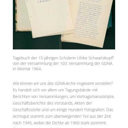
Tagebuch der 15-jährigen Schülerin Ulrike Schwartzkopff
von der Versammlung der 103. Versammlung der GDNÄ
in Weimar 1964.
Wie können wir uns das GDNÄ-Archiv insgesamt vorstellen?
Es handelt sich vor allem um Tagungsbände mit
Berichten von Versammlungen, um Vortragsmanuskripte,
Geschäftsberichte des Vorstands, Akten der
Geschäftsstelle und um einige Hundert Fotografien. Das
Archivgut stammt zum überwiegenden Teil aus der Zeit
nach 1945, wobei die Dichte ab 1960 stark zunimmt.