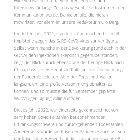
Hilfe von Nachrichten, Berichten, Porträts und
Interviews für lange Zeit das wesentliche Instrument der
Kommunikation wurde. Danke an alle, die hieran
mitwirkten, vor allem an unsere Redakteurin Lilo Berg.
Im dritten Jahr, 2021, standen – überraschend schnell –
Impfstoffe gegen das SaRS-CoV2-Virus zur Verfügung.
Selbst wenn manche in der Bevölkerung (und auch in der
GDNÄ) den Injektionen skeptisch gegenüberstanden,
zeigt der Blick zurück ebenso wie der heutige Blick nach
China, dass sie eine zentrale Rolle bei der Überwindung
der Pandemie spielten. Aber der Fortschritt war zu
langsam, um eine große Versammlung abhalten zu
können, und so musste die für September geplante
Würzburger Tagung völlig ausfallen.
Dieses Jahr, 2022, war einerseits gekennzeichnet von
sehr hohen Covid-Fallzahlen bei abnehmender
Erkrankungsschwere und zurückgehenden Todeszahlen.
Andererseits wurde die Krise der Pandemie abgelöst von
der Krise, die der Angriff auf die Ukraine verursachte. Es