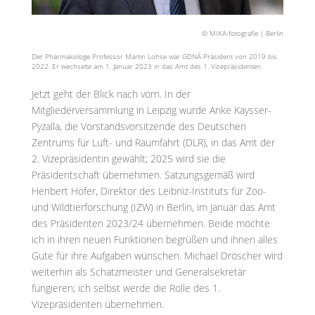
© MIKA-fotografie | Berlin
Der Pharmakologe Professor Martin Lohse war GDNÄ-Präsident von 2019 bis
2022. Er wechselte am 1. Januar 2023 in das Amt des 1. Vizepräsidenten.
Jetzt geht der Blick nach vorn. In der
Mitgliederversammlung in Leipzig wurde Anke Kaysser-
Pyzalla, die Vorstandsvorsitzende des Deutschen
Zentrums für Luft- und Raumfahrt (DLR), in das Amt der
2. Vizepräsidentin gewählt; 2025 wird sie die
Präsidentschaft übernehmen. Satzungsgemäß wird
Heribert Hofer, Direktor des Leibniz-Instituts für Zoo-
und Wildtierforschung (IZW) in Berlin, im Januar das Amt
des Präsidenten 2023/24 übernehmen. Beide möchte
ich in ihren neuen Funktionen begrüßen und ihnen alles
Gute für ihre Aufgaben wünschen. Michael Dröscher wird
weiterhin als Schatzmeister und Generalsekretär
fungieren; ich selbst werde die Rolle des 1.
Vizepräsidenten übernehmen.