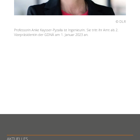
© DLR
Professorin Anke Kaysser-Pyzalla ist Ingenieurin. Sie tritt ihr Amt als 2.
Vizepräsidentin der GDNÄ am 1. Januar 2023 an.
AKTUELLES