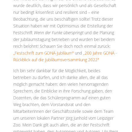
wurde deutlich, dass wir persönlich und als Gesellschaft
nur bedingt krisenfest und resilient sind – eine
Beobachtung, die uns beschäftigen sollte! Trotz dieser
Situation haben wir mit Optimismus die Erstellung der
Festschrift
Wenn der Funke überspringt
und die Planung
der Jubiläumstagung betrieben und wurden bei beidem
reich belohnt! Schauen Sie doch noch einmal zurück:
„Festschrift zum GDNÄ-Jubiläum"
und
„200 Jahre GDNÄ -
Rückblick auf die Jubiläumsversammlung 2022"
Ich bin sehr dankbar für die Möglichkeit, beides
betreiben zu dürfen, und ich danke allen, die all das
möglich gemacht haben: den vielen hervorragenden
Sprechern, die Einblicke in ihre Forschung gaben, den
Dozenten, die das Schülerprogramm auf einen guten
Weg brachten, dem Vorstandsrat und den
Mitarbeiterinnen der Geschäftsstelle sowie dem Team
um unseren lokalen Partner Jörg Junhold vom Leipziger
Zoo. Mein Dank gilt auch allen, die an der Festschrift
mitgewirkt haben, den Autorinnen und Autoren, Lilo Berg