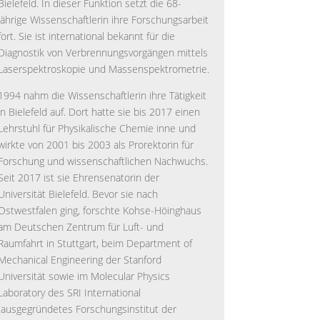
Bielefeld. In dieser Funktion setzt die 68-
jährige Wissenschaftlerin ihre Forschungsarbeit
fort. Sie ist international bekannt für die
Diagnostik von Verbrennungsvorgängen mittels
Laserspektroskopie und Massenspektrometrie.
1994 nahm die Wissenschaftlerin ihre Tätigkeit
in Bielefeld auf. Dort hatte sie bis 2017 einen
Lehrstuhl für Physikalische Chemie inne und
wirkte von 2001 bis 2003 als Prorektorin für
Forschung und wissenschaftlichen Nachwuchs.
Seit 2017 ist sie Ehrensenatorin der
Universität Bielefeld. Bevor sie nach
Ostwestfalen ging, forschte Kohse-Höinghaus
am Deutschen Zentrum für Luft- und
Raumfahrt in Stuttgart, beim Department of
Mechanical Engineering der Stanford
Universität sowie im Molecular Physics
Laboratory des SRI International
(ausgegründetes Forschungsinstitut der