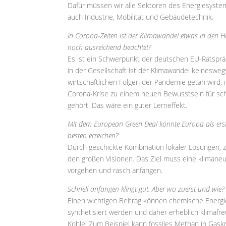
Dafür müssen wir alle Sektoren des Energiesystem
auch Industrie, Mobilität und Gebäudetechnik.
In Corona-Zeiten ist der Klimawandel etwas in den H
noch ausreichend beachtet?
Es ist ein Schwerpunkt der deutschen EU-Ratspräs
in der Gesellschaft ist der Klimawandel keineswegs
wirtschaftlichen Folgen der Pandemie getan wird,
Corona-Krise zu einem neuen Bewusstsein für sch
gehört. Das wäre ein guter Lerneffekt.
Mit dem European Green Deal könnte Europa als erste
besten erreichen?
Durch geschickte Kombination lokaler Lösungen, z
den großen Visionen. Das Ziel muss eine klimaneutr
vorgehen und rasch anfangen.
Schnell anfangen klingt gut. Aber wo zuerst und wie?
Einen wichtigen Beitrag können chemische Energiet
synthetisiert werden und daher erheblich klimafreu
Kohle. Zum Beispiel kann fossiles Methan in Gas