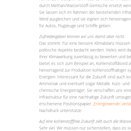
durch Methan/Wasserstoff-Gemische ersetzt werd
Sie lassen sich im Rahmen der bestehenden Infr
Wind ausgleichen und sie eignen sich hervorragen
für Autos, Flugzeuge und Schiffe geben.
Zufriedengeben können wir uns damit aber nicht.
Das stimmt. Für eine bessere Klimabilanz müssen 
politische Aspekte bedacht werden. Vieles wird d
ihrer Klimawirkung zuverlässig zu bewerten und b
bietet es sich zum Beispiel an, Kohlenstoffdioxid
hervorragend zur Produktion kohlenstoffhaltiger s
Energien. Interessant für die Zukunft sind auch k
Ammoniak und eventuell sogar Metalle. Kurz- und m
chemische Energieträger. Sie verschaffen uns ei
Infrastruktur für eine nachhaltige Zukunft umzuges
erschienene Positionspapier
„Energiewende: verläs
Nachdruck unterstütze.
Auf eine kohlenstofffreie Zukunft zielt auch die Wasse
Sehr viel. Wir müssen nur sicherstellen, dass es s