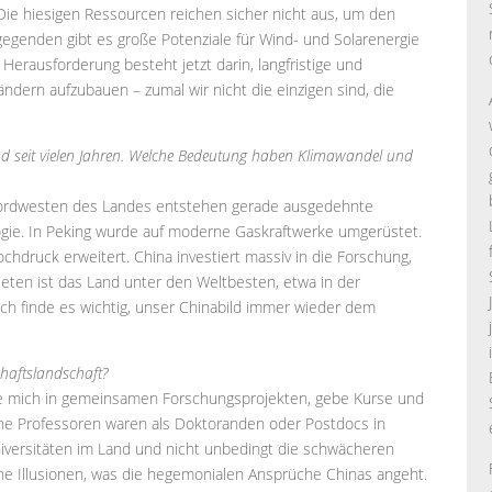
Die hiesigen Ressourcen reichen sicher nicht aus, um den
gegenden gibt es große Potenziale für Wind- und Solarenergie
Herausforderung besteht jetzt darin, langfristige und
ndern aufzubauen – zumal wir nicht die einzigen sind, die
and seit vielen Jahren. Welche Bedeutung haben Klimawandel und
ordwesten des Landes entstehen gerade ausgedehnte
gie. In Peking wurde auf moderne Gaskraftwerke umgerüstet.
hdruck erweitert. China investiert massiv in die Forschung,
ieten ist das Land unter den Weltbesten, etwa in der
 Ich finde es wichtig, unser Chinabild immer wieder dem
schaftslandschaft?
giere mich in gemeinsamen Forschungsprojekten, gebe Kurse und
sche Professoren waren als Doktoranden oder Postdocs in
niversitäten im Land und nicht unbedingt die schwächeren
ine Illusionen, was die hegemonialen Ansprüche Chinas angeht.