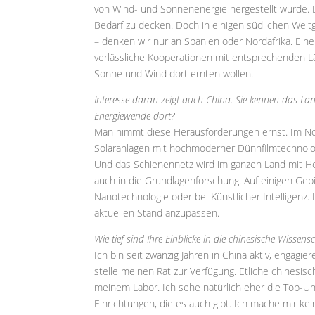
von Wind- und Sonnenenergie hergestellt wurde. 
Bedarf zu decken. Doch in einigen südlichen Welt
– denken wir nur an Spanien oder Nordafrika. Eine 
verlässliche Kooperationen mit entsprechenden Lä
Sonne und Wind dort ernten wollen.
Interesse daran zeigt auch China. Sie kennen das L
Energiewende dort?
Man nimmt diese Herausforderungen ernst. Im N
Solaranlagen mit hochmoderner Dünnfilmtechnolo
Und das Schienennetz wird im ganzen Land mit Hoc
auch in die Grundlagenforschung. Auf einigen Geb
Nanotechnologie oder bei Künstlicher Intelligenz.
aktuellen Stand anzupassen.
Wie tief sind Ihre Einblicke in die chinesische Wissen
Ich bin seit zwanzig Jahren in China aktiv, enga
stelle meinen Rat zur Verfügung. Etliche chinesi
meinem Labor. Ich sehe natürlich eher die Top-U
Einrichtungen, die es auch gibt. Ich mache mir ke