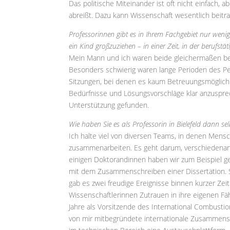
Das politische Miteinander ist oft nicht einfach, 
abreißt. Dazu kann Wissenschaft wesentlich beitr
Professorinnen gibt es in Ihrem Fachgebiet nur wenig
ein Kind großzuziehen – in einer Zeit, in der berufst
Mein Mann und ich waren beide gleichermaßen beru
Besonders schwierig waren lange Perioden des P
Sitzungen, bei denen es kaum Betreuungsmöglichk
Bedürfnisse und Lösungsvorschläge klar anzusprec
Unterstützung gefunden.
Wie haben Sie es als Professorin in Bielefeld dann s
Ich halte viel von diversen Teams, in denen Men
zusammenarbeiten. Es geht darum, verschiedenar
einigen Doktorandinnen haben wir zum Beispiel ge
mit dem Zusammenschreiben einer Dissertation. S
gab es zwei freudige Ereignisse binnen kurzer Zeit
Wissenschaftlerinnen Zutrauen in ihre eigenen Fäh
Jahre als Vorsitzende des International Combustion
von mir mitbegründete internationale Zusammens