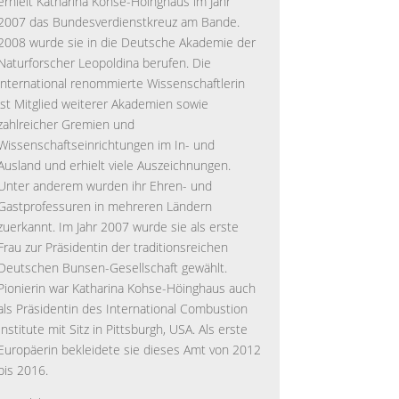
erhielt Katharina Kohse-Höinghaus im Jahr
2007 das Bundesverdienstkreuz am Bande.
2008 wurde sie in die Deutsche Akademie der
Naturforscher Leopoldina berufen. Die
international renommierte Wissenschaftlerin
ist Mitglied weiterer Akademien sowie
zahlreicher Gremien und
Wissenschaftseinrichtungen im In- und
Ausland und erhielt viele Auszeichnungen.
Unter anderem wurden ihr Ehren- und
Gastprofessuren in mehreren Ländern
zuerkannt. Im Jahr 2007 wurde sie als erste
Frau zur Präsidentin der traditionsreichen
Deutschen Bunsen-Gesellschaft gewählt.
Pionierin war Katharina Kohse-Höinghaus auch
als Präsidentin des International Combustion
Institute mit Sitz in Pittsburgh, USA. Als erste
Europäerin bekleidete sie dieses Amt von 2012
bis 2016.