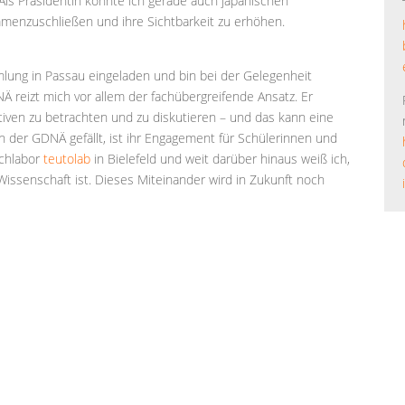
Als Präsidentin konnte ich gerade auch japanischen
mmenzuschließen und ihre Sichtbarkeit zu erhöhen.
lung in Passau eingeladen und bin bei der Gelegenheit
Ä reizt mich vor allem der fachübergreifende Ansatz. Er
iven zu betrachten und zu diskutieren – und das kann eine
n der GDNÄ gefällt, ist ihr Engagement für Schülerinnen und
achlabor
teutolab
in Bielefeld und weit darüber hinaus weiß ich,
issenschaft ist. Dieses Miteinander wird in Zukunft noch