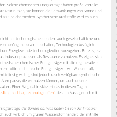
en. Solche chemischen Energieträger haben große Vorteile:
astruktur nutzen, sie können die Schwankungen von Sonne und
d als Speichermedien. Synthetische Kraftstoffe wird es auch
nicht nur technologische, sondern auch gesellschaftliche und
avon abhängen, ob wir es schaffen, Technologien bezüglich
ei der Energiewende technologieoffen vorzugehen. Bereits jetzt
 aus Industrieprozessen als Ressource zu nutzen. Es eignet sich
ynthetischer chemischer Energieträger mithilfe regenerativer
ohlenstofffreie chemische Energieträger – wie Wasserstoff,
ittelfristig wichtig sind jedoch rasch verfügbare synthetische
ne Atempause, die wir nutzen können, um auch unsere
talten. Einen Weg dahin skizziert das in diesen Tagen
slich, machbar, technologieoffen“
, dessen Aussagen ich mit
rstoffstrategie des Bundes ab. Was halten Sie von der Initiative?
ich auch wirklich um grünen Wasserstoff handelt, der mithilfe