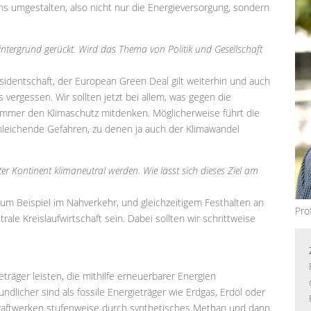
s umgestalten, also nicht nur die Energieversorgung, sondern
intergrund gerückt. Wird das Thema von Politik und Gesellschaft
identschaft, der European Green Deal gilt weiterhin und auch
 vergessen. Wir sollten jetzt bei allem, was gegen die
 immer den Klimaschutz mitdenken. Möglicherweise führt die
leichende Gefahren, zu denen ja auch der Klimawandel
r Kontinent klimaneutral werden. Wie lässt sich dieses Ziel am
um Beispiel im Nahverkehr, und gleichzeitigem Festhalten an
Pro
ale Kreislaufwirtschaft sein. Dabei sollten wir schrittweise
räger leisten, die mithilfe erneuerbarer Energien
ndlicher sind als fossile Energieträger wie Erdgas, Erdöl oder
kraftwerken stufenweise durch synthetisches Methan und dann