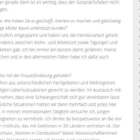
aber gerade dann ist es wichtig, dass der Gesprächsfaden nicht
agen.
e. Wie haben Sie es geschafft, Karriere zu machen und gleichzeitig
ätige Mütter kaum unterstützt wurden?
flich eingespannt und haben uns die Familienarbeit geteilt.
endelns zwischen Wohn- und Arbeitsort sowie Tagungen und
eiten gab. Ich bin immer am besten damit gefahren, meine
hen und in den allermeisten Fällen habe ich dafür auch
elbst mit der Frauenförderung gehalten?
schen aus unterschiedlichen Fachgebieten und Weltregionen
tigen Lebenssituationen gerecht zu werden. Im Austausch mit
sehen, dass eine Schwangerschaft sich gut vereinbaren lässt
olche Situationen hatten wir dann mehrfach und jedes Mal
. In meiner internationalen Tätigkeit versuche ich, jungen
igkeiten zu vermitteln. Ich denke da beispielsweise an die vier
 Institute, das mit Sektionen in 35 Ländern vertreten ist. Der
chluss „Women in Combustion“ bietet Wissenschaftlerinnen