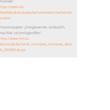
Teutolab:
https://www.uni-
bielefeld.de/teutolab/fachorientiert/chemie/ind
ex.html
Positionspapier „Energiewende: verlässlich,
machbar, technologieoffen“
https://www.rsm.tu-
darmstadt.de/home_rsm/news_rsm/news_deta
ils_393984.de.jsp