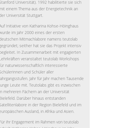
Stanford Universität). 1992 habilitierte sie sich
mit einem Thema aus der Energietechnik an
der Universität Stuttgart.
Auf Initiative von Katharina Kohse-Höinghaus
wurde im Jahr 2000 eines der ersten
deutschen Mitmachlabore namens teutolab
gegründet; seither hat sie das Projekt intensiv
begleitet. In Zusammenarbeit mit engagierten
Lehrkräften veranstaltet teutolab Workshops
für naturwissenschaftlich interessierte
Schülerinnen und Schüler aller
Jahrgangsstufen. Jahr für Jahr machen Tausende
junge Leute mit. Teutolabs gibt es inzwischen
in mehreren Fächern an der Universität
Bielefeld. Darüber hinaus entstanden
Satellitenlabore in der Region Bielefeld und im
europäischen Ausland, in Afrika und Asien.
Für ihr Engagement im Rahmen von teutolab