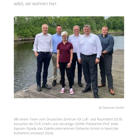
willst, wir wohnen hier.
@ Deharde GmbH
Mit einem Team vom Deutschen Zentrum für Luft- und Raumfahrt (DLR)
besuchte die DLR-Chefin und derzeitige GDNÄ-Präsidentin Prof. Anke
Kaysser-Pyzalla das Zulieferunternehmen Deharde GmbH in Varel (die
Aufnahme entstand 2024).