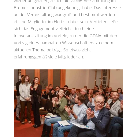
wieder aufgefallen, als ich die GDNÄ-Versammlung im
Bremer Industrie-Club angekündigt habe. Das Interesse
an der Veranstaltung war groß und bestimmt werden
etliche Mitglieder im Herbst dabei sein. Vertiefen ließe
sich das Engagement vielleicht durch eine
Infoveranstaltung im Vorfeld, zu der die GDNÄ mit dem
Vortrag eines namhaften Wissenschaftlers zu einem
aktuellen Thema beiträgt. So etwas zieht
erfahrungsgemäß viele Mitglieder an.