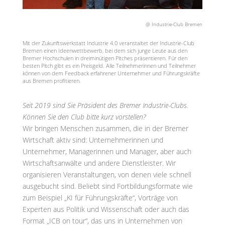
@ Industrie-Club Bremen
Mit der Zukunftswerkstatt Industrie 4.0 veranstaltet der Industrie-Club
Bremen einen Ideenwettbewerb, bei dem sich junge Leute aus den
Bremer Hochschulen in dreiminütigen Pitches präsentieren. Für den
besten Pitch gibt es ein Preisgeld. Alle Teilnehmerinnen und Teilnehmer
können von dem Feedback erfahrener Unternehmer und Führungskräfte
aus Bremen profitieren.
Seit 2019 sind Sie Präsident des Bremer Industrie-Clubs.
Können Sie den Club bitte kurz vorstellen?
Wir bringen Menschen zusammen, die in der Bremer
Wirtschaft aktiv sind: Unternehmerinnen und
Unternehmer, Managerinnen und Manager, aber auch
Wirtschaftsanwälte und andere Dienstleister. Wir
organisieren Veranstaltungen, von denen viele schnell
ausgebucht sind. Beliebt sind Fortbildungsformate wie
zum Beispiel „KI für Führungskräfte“, Vorträge von
Experten aus Politik und Wissenschaft oder auch das
Format „ICB on tour“, das uns in Unternehmen von