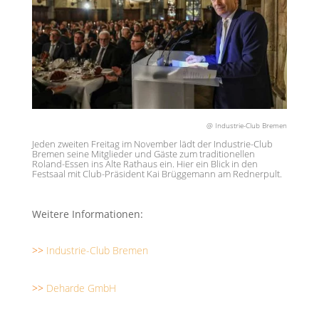
@ Industrie-Club Bremen
Jeden zweiten Freitag im November lädt der Industrie-Club
Bremen seine Mitglieder und Gäste zum traditionellen
Roland-Essen ins Alte Rathaus ein. Hier ein Blick in den
Festsaal mit Club-Präsident Kai Brüggemann am Rednerpult.
Weitere Informationen:
>>
Industrie-Club Bremen
>>
Deharde GmbH