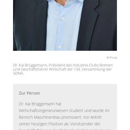
© Privat
Dr. Kai Brüggemann, Präsident des Industrie-Clubs Bremen
und Geschäftsführer Wirtschaft der 134. Versammlung der
GDNÄ.
Zur Person
Dr. Kai Brüggemann hat
Wirtschaftsingenieurwesen studiert und wurde im
Bereich Maschinenbau promoviert. Vor Antritt
seiner heutigen Position als Vorsitzender der