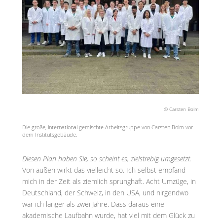
© Carsten Bolm
Die große, international gemischte Arbeitsgruppe von Carsten Bolm vor
dem Institutsgebäude.
Diesen Plan haben Sie, so scheint es, zielstrebig umgesetzt.
Von außen wirkt das vielleicht so. Ich selbst empfand
mich in der Zeit als ziemlich sprunghaft. Acht Umzüge, in
Deutschland, der Schweiz, in den USA, und nirgendwo
war ich länger als zwei Jahre. Dass daraus eine
akademische Laufbahn wurde, hat viel mit dem Glück zu