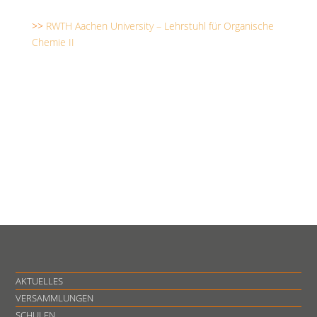
>>
RWTH Aachen University – Lehrstuhl für Organische
Chemie II
AKTUELLES
VERSAMMLUNGEN
SCHULEN