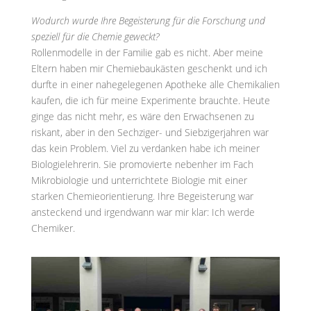
Wodurch wurde Ihre Begeisterung für die Forschung und
speziell für die Chemie geweckt?
Rollenmodelle in der Familie gab es nicht. Aber meine
Eltern haben mir Chemiebaukästen geschenkt und ich
durfte in einer nahegelegenen Apotheke alle Chemikalien
kaufen, die ich für meine Experimente brauchte. Heute
ginge das nicht mehr, es wäre den Erwachsenen zu
riskant, aber in den Sechziger- und Siebzigerjahren war
das kein Problem. Viel zu verdanken habe ich meiner
Biologielehrerin. Sie promovierte nebenher im Fach
Mikrobiologie und unterrichtete Biologie mit einer
starken Chemieorientierung. Ihre Begeisterung war
ansteckend und irgendwann war mir klar: Ich werde
Chemiker.