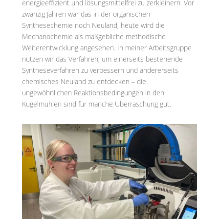
energieeffizient und lösungsmittelfrei zu zerkleinern. Vor
zwanzig Jahren war das in der organischen
Synthesechemie noch Neuland, heute wird die
Mechanochemie als maßgebliche methodische
Weiterentwicklung angesehen. In meiner Arbeitsgruppe
nutzen wir das Verfahren, um einerseits bestehende
Syntheseverfahren zu verbessern und andererseits
chemisches Neuland zu entdecken – die
ungewöhnlichen Reaktionsbedingungen in den
Kugelmühlen sind für manche Überraschung gut.