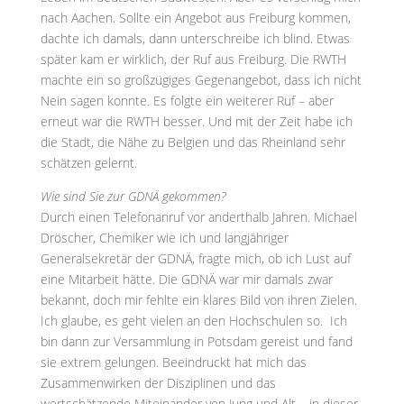
nach Aachen. Sollte ein Angebot aus Freiburg kommen,
dachte ich damals, dann unterschreibe ich blind. Etwas
später kam er wirklich, der Ruf aus Freiburg. Die RWTH
machte ein so großzügiges Gegenangebot, dass ich nicht
Nein sagen konnte. Es folgte ein weiterer Ruf – aber
erneut war die RWTH besser. Und mit der Zeit habe ich
die Stadt, die Nähe zu Belgien und das Rheinland sehr
schätzen gelernt.
Wie sind Sie zur GDNÄ gekommen?
Durch einen Telefonanruf vor anderthalb Jahren. Michael
Dröscher, Chemiker wie ich und langjähriger
Generalsekretär der GDNÄ, fragte mich, ob ich Lust auf
eine Mitarbeit hätte. Die GDNÄ war mir damals zwar
bekannt, doch mir fehlte ein klares Bild von ihren Zielen.
Ich glaube, es geht vielen an den Hochschulen so. Ich
bin dann zur Versammlung in Potsdam gereist und fand
sie extrem gelungen. Beeindruckt hat mich das
Zusammenwirken der Disziplinen und das
wertschätzende Miteinander von Jung und Alt – in dieser