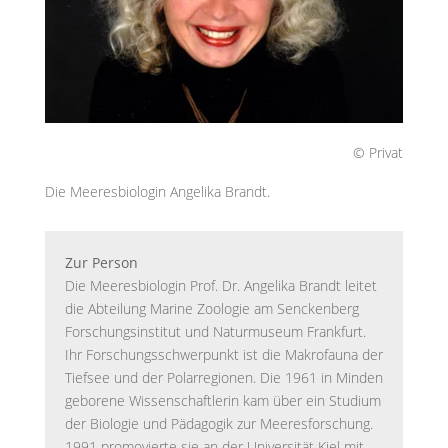
© Privat
Die Meeresbiologin Angelika Brandt.
Zur Person
Die Meeresbiologin Prof. Dr. Angelika Brandt leitet
die Abteilung Marine Zoologie am Senckenberg
Forschungsinstitut und Naturmuseum Frankfurt.
Ihr Forschungsschwerpunkt ist die Makrofauna der
Tiefsee und der Polarregionen. Die 1961 in Minden
geborene Wissenschaftlerin kam über ein Studium
der Biologie und Pädagogik zur Meeresforschung.
1991 promovierte sie an der Universität Kiel mit