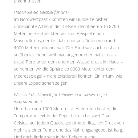
Erkenntnissen.
Haben Sie ein Beispiel für uns?
Im Nordwestpazifik konnten wir Hunderte bisher
unbekannte Arten in der Tiefsee identifizieren. In 8700
Meter Tiefe entdeckten wir zum Beispiel einen
Muschelkrebs, der bis dahin nur aus Tiefen von rund
4000 Metern bekannt war. Der Fund war auch deshalb
so überraschend, weil man angenommen hatte, dass
diese Tiere unter dem enormen Wasserdruck im Hadal –
so nennen wir die Sphäre ab 6000 Meter unter dem
Meeresspiegel – nicht existieren können. Ein Irrtum, wie
unsere Expeditionen zeigen.
Wie sieht die Umwelt für Lebewesen in diesen Tiefen
insgesamt aus?
Unterhalb von 1000 Metern ist es ziemlich finster, die
Temperatur liegt in der Regel bei ein bis zwei Grad
Celsius, auf jedem Quadratzentimeter liegt ein Druck von
mehr als einer Tonne und das Nahrungsangebot ist karg.
Und doch finden sich in der Tiefsee reiche