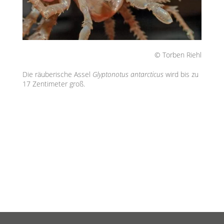
© Torben Riehl
Die räuberische Assel
Glyptonotus antarcticus
wird bis zu
17 Zentimeter groß.