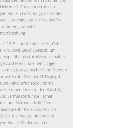
motionszeit an der RWTH Aachen und
 Universität Potsdam verbrachte
yen-Kim ein Forschungsjahr an der
vard University und am Fraunhofer-
titut für Angewandte
ymerforschung.
Jahr 2015 startete sie den YouTube-
al
The Secret Life of Scientists
, um
reotype über (Natur-)Wissenschaftler
rage zu stellen und einem jungen
likum naturwissenschaftliche Themen
vermitteln. Im Oktober 2016 ging ihr
Tube-Kanal
schönschlau
online.
tweise moderierte sie den Kanal
Auf
und Lernvideos für die Fächer
mie und Mathematik im Format
stewissen
. Ihr Kanal
schönschlau
de 2018 in
maiLab
umbenannt.
yen-Kim ist Moderatorin im