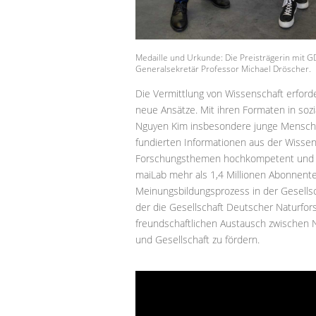
Medaille und Urkunde: Die Preisträgerin mit 
Generalsekretär Professor Michael Dröscher.
Die Vermittlung von Wissenschaft erford
neue Ansätze. Mit ihren Formaten in soz
Nguyen Kim insbesondere junge Menschen
fundierten Informationen aus der Wissens
Forschungsthemen hochkompetent und br
maiLab mehr als 1,4 Millionen Abonnent
Meinungsbildungsprozess in der Gesellsc
der die Gesellschaft Deutscher Naturfor
freundschaftlichen Austausch zwischen 
und Gesellschaft zu fördern.