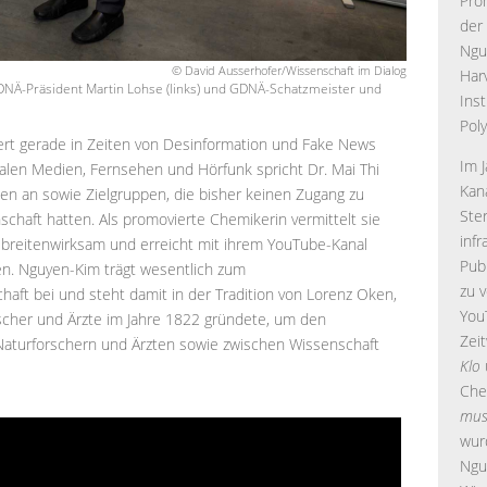
Pro
der
Ngu
© David Ausserhofer/Wissenschaft im Dialog
Har
GDNÄ-Präsident Martin Lohse (links) und GDNÄ-Schatzmeister und
Ins
Pol
ert gerade in Zeiten von Desinformation und Fake News
Im 
ialen Medien, Fernsehen und Hörfunk spricht Dr. Mai Thi
Kan
 an sowie Zielgruppen, die bisher keinen Zugang zu
Ste
chaft hatten. Als promovierte Chemikerin vermittelt sie
inf
eitenwirksam und erreicht mit ihrem YouTube-Kanal
Pub
en. Nguyen-Kim trägt wesentlich zum
zu 
haft bei und steht damit in der Tradition von Lorenz Oken,
You
scher und Ärzte im Jahre 1822 gründete, um den
Zei
Naturforschern und Ärzten sowie zwischen Wissenschaft
Klo
Che
mus
wur
Ngu