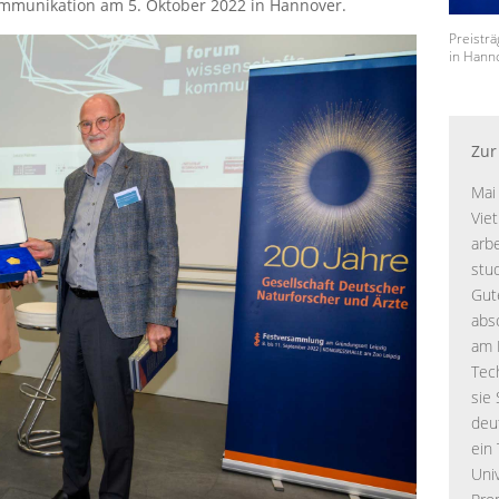
munikation am 5. Oktober 2022 in Hannover.
Preistr
in Hann
Zur
Mai
Vie
arb
stu
Gut
abs
am 
Tec
sie 
deu
ein
Uni