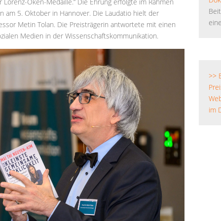
r Lorenz-Oken-Medaille.“ Die Ehrung erfolgte im Rahmen
Bei
am 5. Oktober in Hannover. Die Laudatio hielt der
ein
fessor Metin Tolan. Die Preisträgerin antwortete mit einen
ozialen Medien in der Wissenschaftskommunikation.
>>
Prei
Web
im D