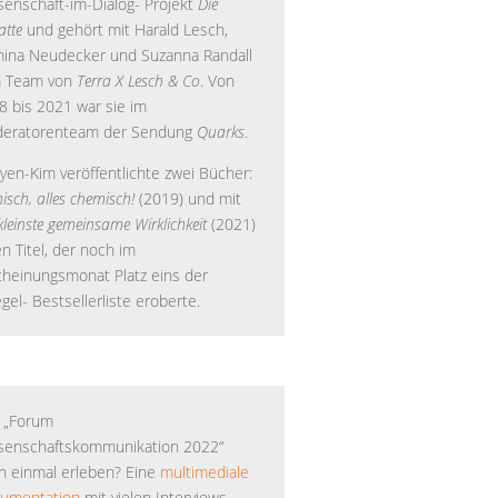
senschaft-im-Dialog- Projekt
Die
atte
und gehört mit Harald Lesch,
mina Neudecker und Suzanna Randall
 Team von
Terra X Lesch & Co
. Von
8 bis 2021 war sie im
eratorenteam der Sendung
Quarks
.
yen-Kim veröffentlichte zwei Bücher:
isch, alles chemisch!
(2019) und mit
kleinste gemeinsame Wirklichkeit
(2021)
n Titel, der noch im
cheinungsmonat Platz eins der
gel- Bestsellerliste eroberte.
 „Forum
senschaftskommunikation 2022“
h einmal erleben? Eine
multimediale
umentation
mit vielen Interviews,