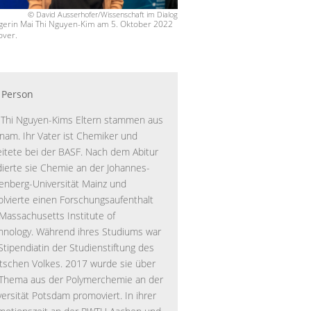
© David Ausserhofer/Wissenschaft im Dialog
ägerin Mai Thi Nguyen-Kim am 5. Oktober 2022
over.
 Person
 Thi Nguyen-Kims Eltern stammen aus
tnam. Ihr Vater ist Chemiker und
eitete bei der BASF. Nach dem Abitur
dierte sie Chemie an der Johannes-
enberg-Universität Mainz und
olvierte einen Forschungsaufenthalt
Massachusetts Institute of
hnology. Während ihres Studiums war
Stipendiatin der Studienstiftung des
tschen Volkes. 2017 wurde sie über
 Thema aus der Polymerchemie an der
versität Potsdam promoviert. In ihrer