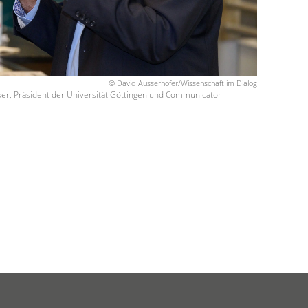
© David Ausserhofer/Wissenschaft im Dialog
iker, Präsident der Universität Göttingen und Communicator-