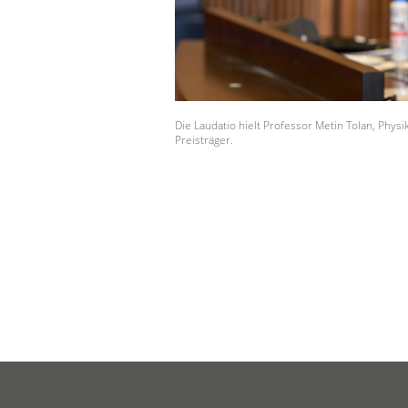
Die Laudatio hielt Professor Metin Tolan, Phys
Preisträger.