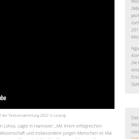
Wis
Deb
Jas
zum
201
Mod
Ngu
Kom
Die 
eine
Ers
Spie
f der Festversammlung 2022 in Leipzig.
Das
Wis
n Lohse, sagte in Hannover: „Mit ihrem erfolgreichen
noc
 Wissenschaft und insbesondere jungen Menschen ist Mai
Dok