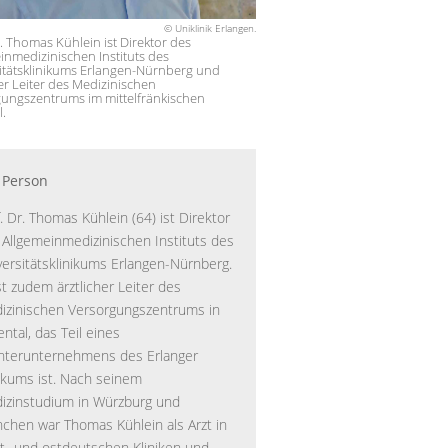
© Uniklinik Erlangen.
r. Thomas Kühlein ist Direktor des
inmedizinischen Instituts des
itätsklinikums Erlangen-Nürnberg und
her Leiter des Medizinischen
ungszentrums im mittelfränkischen
l.
 Person
. Dr. Thomas Kühlein (64) ist Direktor
 Allgemeinmedizinischen Instituts des
versitätsklinikums Erlangen-Nürnberg.
st zudem ärztlicher Leiter des
izinischen Versorgungszentrums in
ntal, das Teil eines
hterunternehmens des Erlanger
nikums ist. Nach seinem
izinstudium in Würzburg und
chen war Thomas Kühlein als Arzt in
t- und ostdeutschen Kliniken und