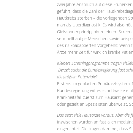
zwei Jahre Anspruch auf diese Früherke
geführt, dass die Zahl der Hautkrebsdia
Hautkrebs sterben – die vorliegenden St
man als Überdiagnostik. Es wird also hö
Gießkannenprinzip, hin zu einem Screeni
sehr hellhäutige Menschen sowie beispiel
des risikoadaptierten Vorgehens: Wenn 
Ärzte mehr Zeit für wirklich kranke Patie
Kleinere Screeningprogramme tragen vielle
Derzeit sucht die Bundesregierung fast sch
die größten Potenziale?
Erstens im geplanten Primärarztsystem. D
Bundesregierung will es schrittweise einf
Krankheitsfall zuerst zum Hausarzt geh
oder gezielt an Spezialisten überweist.
Das setzt viele Hausärzte voraus. Aber die
Inzwischen wurden an fast allen medizin
eingerichtet. Die tragen dazu bei, dass 