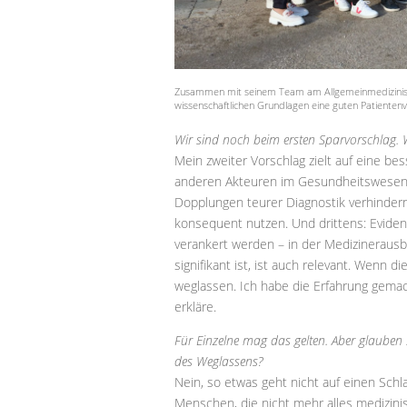
Zusammen mit seinem Team am Allgemeinmedizinische
wissenschaftlichen Grundlagen eine guten Patiente
Wir sind noch beim ersten Sparvorschlag. W
Mein zweiter Vorschlag zielt auf eine be
anderen Akteuren im Gesundheitswesen. 
Dopplungen teurer Diagnostik verhinder
konsequent nutzen. Und drittens: Evide
verankert werden – in der Medizinerausbil
signifikant ist, ist auch relevant. Wenn 
weglassen. Ich habe die Erfahrung gemac
erkläre.
Für Einzelne mag das gelten. Aber glauben Si
des Weglassens?
Nein, so etwas geht nicht auf einen Schl
Menschen, die nicht mehr alles medizini