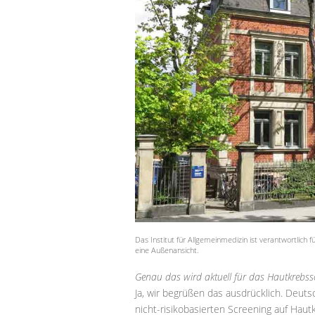
Das Institut für Allgemeinmedizin ist verantwortlich f
eine Außenansicht.
Genau das wird aktuell für das Hautkrebsscr
Ja, wir begrüßen das ausdrücklich. Deuts
nicht-risikobasierten Screening auf Haut