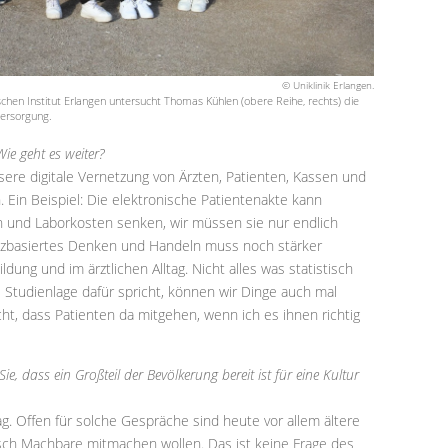
© Uniklinik Erlangen.
n Institut Erlangen untersucht Thomas Kühlen (obere Reihe, rechts) die
nversorgung.
ie geht es weiter?
ssere digitale Vernetzung von Ärzten, Patienten, Kassen und
Ein Beispiel: Die elektronische Patientenakte kann
n und Laborkosten senken, wir müssen sie nur endlich
nzbasiertes Denken und Handeln muss noch stärker
dung und im ärztlichen Alltag. Nicht alles was statistisch
die Studienlage dafür spricht, können wir Dinge auch mal
ht, dass Patienten da mitgehen, wenn ich es ihnen richtig
e, dass ein Großteil der Bevölkerung bereit ist für eine Kultur
ag. Offen für solche Gespräche sind heute vor allem ältere
sch Machbare mitmachen wollen. Das ist keine Frage des