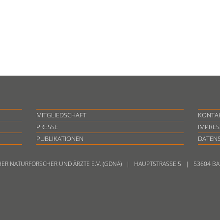
MITGLIEDSCHAFT
KONTA
PRESSE
IMPRE
PUBLIKATIONEN
DATEN
HER NATURFORSCHER UND ÄRZTE E.V. (GDNÄ) | HAUPTSTRASSE 5 | 53604 