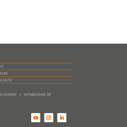
KT
SSUM
SCHUTZ
BAD HONNEF | INFO@GDNAE.DE