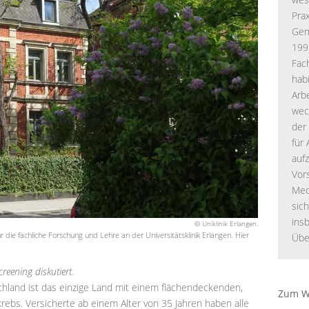
Prax
Gem
199
Fac
habi
Arb
wec
der
für
aufz
Vor
Medi
sic
ins
© Uniklinik Erlangen.
ür die fachliche Forschung und Lehre an der Universitätsklinik Erlangen. Hier
Üb
eening diskutiert.
chland ist das einzige Land mit einem flächendeckenden,
Zum W
krebs. Versicherte ab einem Alter von 35 Jahren haben alle