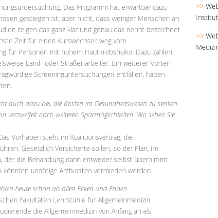
>>
Web
nnungsuntersuchung. Das Programm hat erwartbar dazu
Institu
gnosen gestiegen ist, aber nicht, dass weniger Menschen an
udien zeigen das ganz klar und genau das nennt bezeichnet
>>
Web
chste Zeit für einen Kurswechsel: weg vom
Medizi
ng für Personen mit hohem Hautkrebsrisiko. Dazu zählen
sweise Land- oder Straßenarbeiter. Ein weiterer Vorteil
fragwürdige Screeninguntersuchungen entfallen, haben
nten.
icht auch dazu bei, die Kosten im Gesundheitswesen zu senken.
on verzweifelt nach weiteren Sparmöglichkeiten. Wo sehen Sie
as Vorhaben steht im Koalitionsvertrag, die
ühren. Gesetzlich Versicherte sollen, so der Plan, im
en, der die Behandlung dann entweder selbst übernimmt
 So könnten unnötige Arztkosten vermieden werden.
 fehlen heute schon an allen Ecken und Enden.
ischen Fakultäten Lehrstühle für Allgemeinmedizin
Studierende die Allgemeinmedizin von Anfang an als