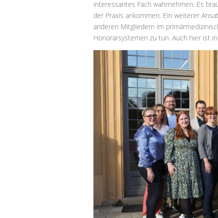
interessantes Fach wahrnehmen. Es brauch
der Praxis ankommen. Ein weiterer Ansatz
anderen Mitgliedern im primärmedizinisc
Honorarsystemen zu tun. Auch hier ist in 