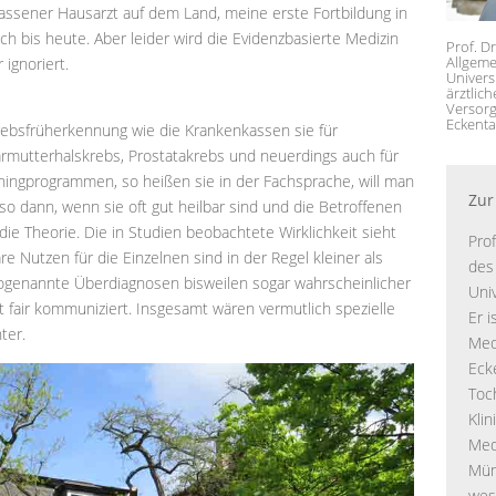
elassener Hausarzt auf dem Land, meine erste Fortbildung in
h bis heute. Aber leider wird die Evidenzbasierte Medizin
Prof. D
Allgeme
 ignoriert.
Univers
ärztlic
Versorg
Eckenta
ebsfrüherkennung wie die Krankenkassen sie für
rmutterhalskrebs, Prostatakrebs und neuerdings auch für
ingprogrammen, so heißen sie in der Fachsprache, will man
Zur
o dann, wenn sie oft gut heilbar sind und die Betroffenen
e Theorie. Die in Studien beobachtete Wirklichkeit sieht
Prof
e Nutzen für die Einzelnen sind in der Regel kleiner als
des
ogenannte Überdiagnosen bisweilen sogar wahrscheinlicher
Uni
ht fair kommuniziert. Insgesamt wären vermutlich spezielle
Er i
ter.
Med
Ecke
Toc
Kli
Med
Mün
wes