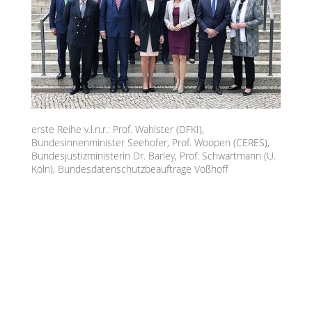
erste Reihe v.l.n.r.: Prof. Wahlster (DFKI),
Bundesinnenminister Seehofer, Prof. Woopen (CERES),
Bundesjustizministerin Dr. Barley, Prof. Schwartmann (U.
Köln), Bundesdatenschutzbeauftrage Voßhoff