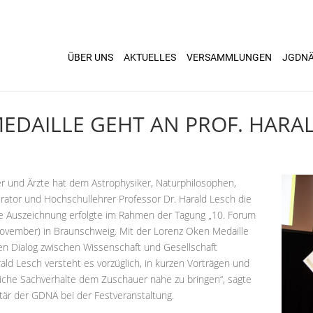
ÜBER UNS
AKTUELLES
VERSAMMLUNGEN
JGDN
EDAILLE GEHT AN PROF. HARA
r und Ärzte hat dem Astrophysiker, Naturphilosophen,
ator und Hochschullehrer Professor Dr. Harald Lesch die
ie Auszeichnung erfolgte im Rahmen der Tagung „10. Forum
ovember) in Braunschweig. Mit der Lorenz Oken Medaille
n Dialog zwischen Wissenschaft und Gesellschaft
ld Lesch versteht es vorzüglich, in kurzen Vorträgen und
che Sachverhalte dem Zuschauer nahe zu bringen“, sagte
tär der GDNÄ bei der Festveranstaltung.