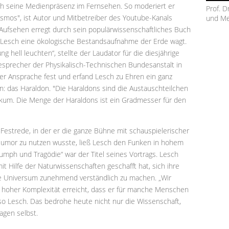
rch seine Medienpräsenz im Fernsehen. So moderiert er
Prof. 
smos", ist Autor und Mitbetreiber des Youtube-Kanals
und Med
t Aufsehen erregt durch sein populärwissenschaftliches Buch
m Lesch eine ökologische Bestandsaufnahme der Erde wagt.
ng hell leuchten“, stellte der Laudator für die diesjährige
esprecher der Physikalisch-Technischen Bundesanstalt in
ner Ansprache fest u‎nd erfand Lesch zu Ehren ein ganz
n: das Haraldon. "Die Haraldons sind die Austauschteilchen
kum. Die Menge der Haraldons ist ein Gradmesser für den
"
Festrede, in der er die ganze Bühne mit schauspielerischer
Humor zu nutzen wusste, ließ Lesch den Funken in hohem
umph und Tragödie“ war der Titel seines Vortrags. Lesch
it Hilfe der Naturwissenschaften geschafft hat, sich ihre
ze Universum zunehmend verständlich zu machen. „Wir
 hoher Komplexität erreicht, dass er für manche Menschen
so Lesch. Das bedrohe heute nicht nur die Wissenschaft,
gen selbst.