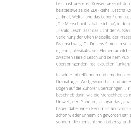
Lesch ist breiteren Kreisen bekannt du
beispielsweise die ZDF-Reihe „Leschs Ko
„Urknall, Weltall und das Leben" und ha
„Die Menschheit schafft sich ab“, in de
„Harald Lesch lässt das Licht der Aufkläru
Verleihung der Oken Medaille, der Press
Braunschweig, Dr. Dr. Jens Simon, in sei
eigenes, physikalisches Elementarteilche
zwischen Harald Lesch und seinem Publi
überspringenden intellektuellen Funken.
In seiner mitreißenden und emotionalen 
Dramaturgie, Wortgewandtheit und viel 
Bogen auf die Zuhörer überspringen. „Tri
beschrieb darin, wie die Menschheit es m
Umwelt, den Planeten, ja sogar das gan
haben dabei einen Kenntnisstand von so
schon wieder unheimlich geworden ist“, 
sondern die menschlichen Lebensgrundla