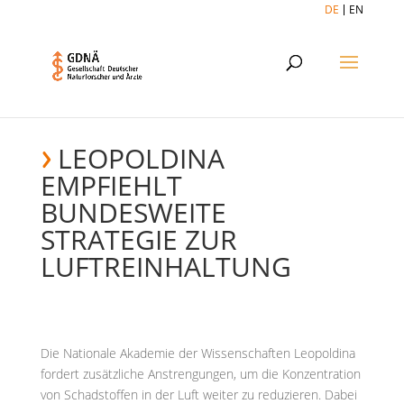
DE
EN
LEOPOLDINA
EMPFIEHLT
BUNDESWEITE
STRATEGIE ZUR
LUFTREINHALTUNG
Die Nationale Akademie der Wissenschaften Leopoldina
fordert zusätzliche Anstrengungen, um die Konzentration
von Schadstoffen in der Luft weiter zu reduzieren. Dabei